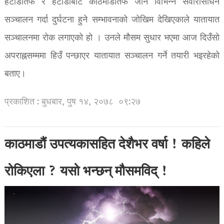
हेटौँडातर्फ र हेटौँडाबाट काठमाडौँतर्फ जाने विभिन्न सवारीसाधन
सञ्चालन गर्दा दुर्घटना हुने सम्भावनाको जोखिम देखिएकाले यातायात
सञ्चालनमा रोक लगाएको हो । उनले मौसम सुधार भएमा आज दिउँसो
अपराह्नसम्ममा हिउँ पन्छाएर यातायात सञ्चालन गर्ने तयारी भइरहेको
बताए।
प्रकाशित : बुधबार, पुष १४, २०७८
०९:२७
काठमाडाैं उपत्यकासहित देशैभर वर्षा ! कहिले
रोकिएला ? यसो भन्छन् मौसमविद् !