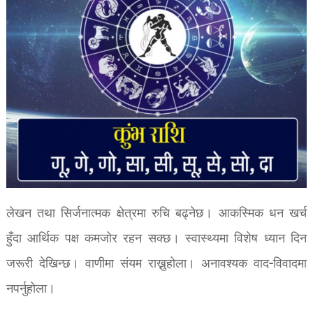
लेखन तथा सिर्जनात्मक क्षेत्रमा रुचि बढ्नेछ। आकस्मिक धन खर्च
हुँदा आर्थिक पक्ष कमजोर रहन सक्छ। स्वास्थ्यमा विशेष ध्यान दिन
जरूरी देखिन्छ। वाणीमा संयम राख्नुहोला। अनावश्यक वाद-विवादमा
नपर्नुहोला।