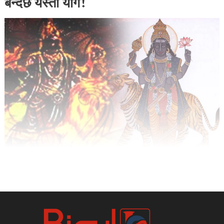
बन्दैछ यस्तो योग!