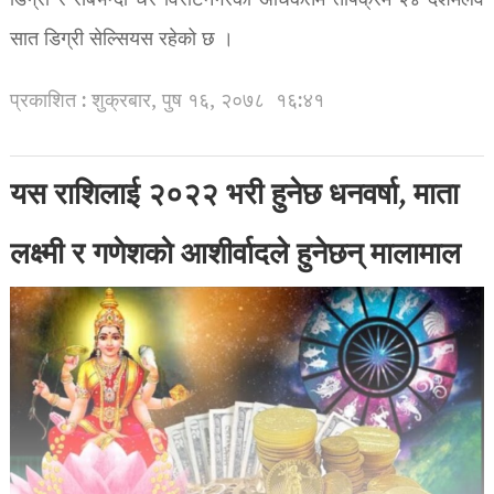
डिग्री र सबैभन्दा धेरै विराटनगरको अधिकतम तापक्रम २४ दशमलव
सात डिग्री सेल्सियस रहेको छ ।
प्रकाशित : शुक्रबार, पुष १६, २०७८
१६:४१
यस राशिलाई २०२२ भरी हुनेछ धनवर्षा, माता
लक्ष्मी र गणेशको आशीर्वादले हुनेछन् मालामाल