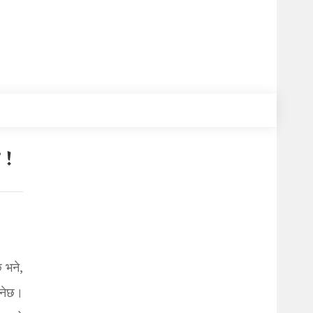
 !
 भने,
ुनेछ।