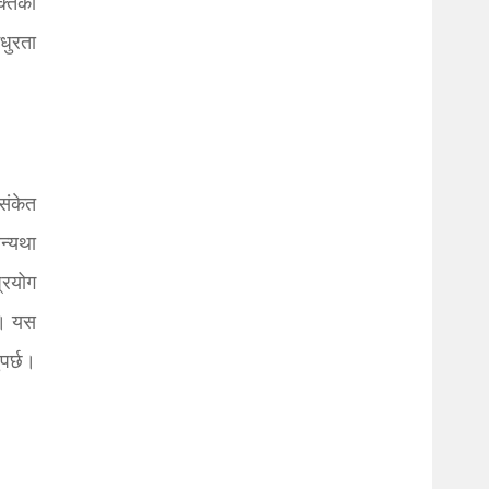
क्तिको
धुरता
संकेत
अन्यथा
प्रयोग
छ। यस
पर्छ।