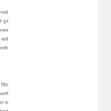
िनाको
पूर्ण
प्रयास
 साथै
ारसँग
लिँदा
आफ्नै
पार वा