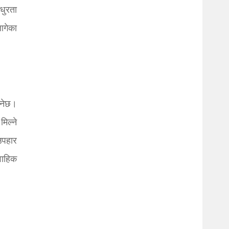
धुरता
ागेका
्नेछ।
मिल्ने
 उपहार
वाहिक