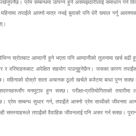
र्खनुपर्नेछ। प्रेम सम्बन्धमा उत्पन्न हुने असमझदारीलाई समाधान गर्न वि
 महिनामा तपाईंले आफ्नो मात्र नभई बुवाको पनि धेरै ख्याल गर्नु आवश्
स्।
विभिन्न स्रोतबाट आम्दानी हुने भएता पनि आम्दानीको तुलनामा खर्च बढी ह
ुनियर र वरिष्ठहरूबाट अपेक्षित सहयोग पाउनुहुनेछैन। जसका कारण तपाईं
 महिनाको दोस्रो साता अचानक ठूलो खर्चले बजेटमा बाधा पुग्न सक्
सदस्यहरूसँग मनमुटाव हुन सक्छ। परीक्षा-प्रतियोगिताको तयारीमा ल
र्नेछ। प्रेम सम्बन्ध सुधार गर्न, तपाईंले आफ्नो प्रेम साथीको जीवनमा अ
ित केही समस्याहरूले तपाईंको वैवाहिक जीवनलाई पनि असर गर्न सक्छ। पुरान