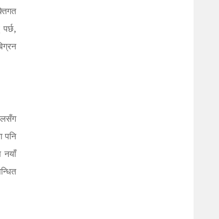
्तिगत
पर्छ,
िग्रन
्थलसँग
मा पनि
 नयाँ
न्धित