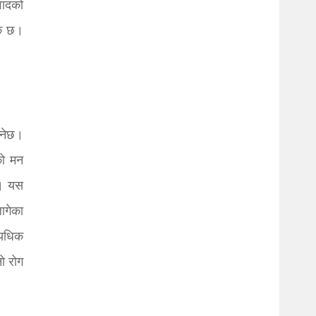
वादको
यक छ।
ुनेछ।
को मन
छ। यस
ागेका
त्यधिक
ो रोग