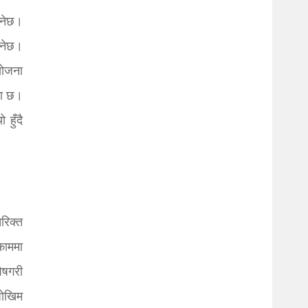
ुनेछ।
हनेछ।
योजना
ना छ।
हुँदै
रिक्त
काममा
ेषगरी
जोखिम