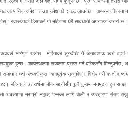
ौंतारिएका मानिसले अझै केही समय कुर्नुपर्नेछ। प्रेम सम्बन्धमा तेस्रो व्य
ाबाट अत्याधिक अपेक्षा राख्दा उपेक्षाको संकट आउनेछ। दाम्पत्य जीवनमा म
होस्। स्वास्थ्यको हिसाबले यो महिनामा धेरै सावधानी अपनाउन जरुरी छ।
-चढावले भरिपूर्ण रहनेछ। महिनाको सुरुदेखि नै अनावश्यक खर्च बढ्ने 
पयुक्त हुन्छ। कार्यस्थलमा सफलता प्राप्त गर्न वरिष्ठसँग मिल्नुपर्नेछ, 
ो समाधान गर्दा अरूको कुरा ध्यानपूर्वक सुन्नुहोस्। विशेष गरी यस्तो शब्द 
 सक्छ। महिनाको उत्तरार्धमा जीवनसाथीसँग कुनै कुरामा मनमुटाव हुन सक्
ो अवस्थामा नराम्रो नहोस् भन्नका लागि बोली र व्यवहारमा संयम राख्नु