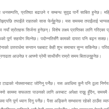
सम्पत्ति, प्रतिष्ठा बढाउने र सम्बन्ध सुदृढ पार्ने साबित हुनेछ। मह
्झिएपछि तपाईंले राहतको सास फेर्नुहुनेछ। यस समयमा तपाईंलाई भाग्यको 
 नयाँ स्रोतहरू सिर्जना हुनेछन्। विशेष लक्ष्य प्राप्तिका लागि गरिएका 
 पूर्ण सहयोग मिल्नेछ। पदोन्नतिसँगै कामको दायरा पनि बढ्न सक्छ।
हिनाको उत्तरार्धमा सन्तान पक्षबाट केही शुभ समाचार सुन्न सकिनेछ। परिव
 प्रगाढता आउनेछ र आफ्नो प्रेमी साथीसँग राम्रो समय बिताउनुहुनेछ।
ा टाढाको नोक्सानबाट जोगिनु पर्नेछ। यस अवधिमा कुनै पनि ठूला निर्णय 
ो काममा सफलता पाउनको लागि अरुबाट अपेक्षा राख्नु हुँदैन, समयमै 
यमा पनि पूर्ण ध्यान दिनु पर्नेछ। पैसा अड्किने सम्भावना रहेको ठाउँमा व्या