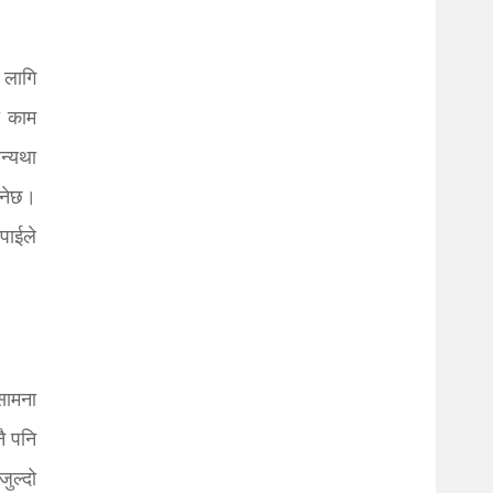
 लागि
ा काम
न्यथा
ुनेछ।
पाईले
सामना
नै पनि
जुल्दो