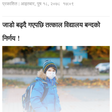
प्रकाशित : आइतबार, पुष १८, २०७८
१७:०९
जाडो बढ्दै गएपछि तत्काल विद्यालय बन्दको
निर्णय !