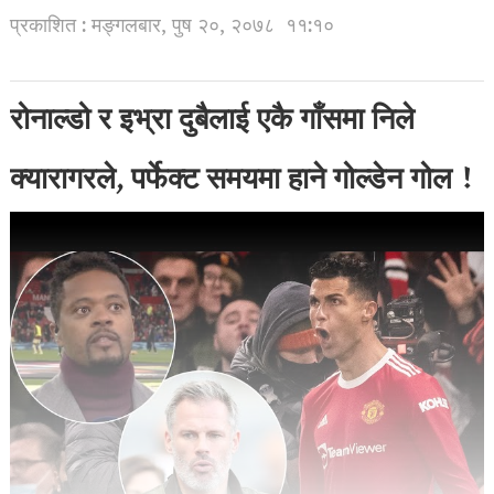
प्रकाशित : मङ्गलबार, पुष २०, २०७८
११:१०
रोनाल्डो र इभ्रा दुबैलाई एकै गाँसमा निले
क्यारागरले, पर्फेक्ट समयमा हाने गोल्डेन गोल !