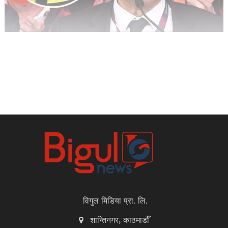
विगुल मिडिया प्रा. लि.
शान्तिनगर, काठमाडौँ