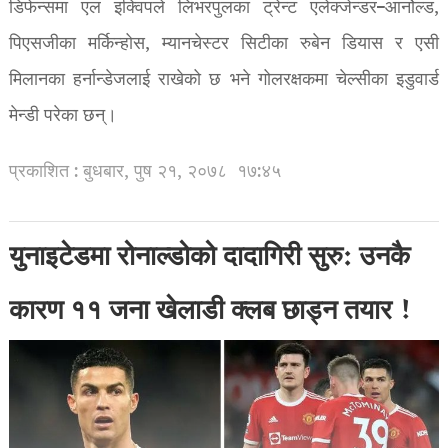
डिफेन्समा एल इक्विपले लिभरपुलका ट्रेन्ट एलेक्जेन्डर–आर्नोल्ड,
पिएसजीका मर्किन्होस, म्यानचेस्टर सिटीका रुबेन डियास र एसी
मिलानका हर्नान्डेजलाई राखेको छ भने गोलरक्षकमा चेल्सीका इडुवार्ड
मेन्डी परेका छन्।
प्रकाशित : बुधबार, पुष २१, २०७८
१७:४५
युनाइटेडमा रोनाल्डोको दादागिरी सुरु: उनकै
कारण ११ जना खेलाडी क्लब छाड्न तयार !