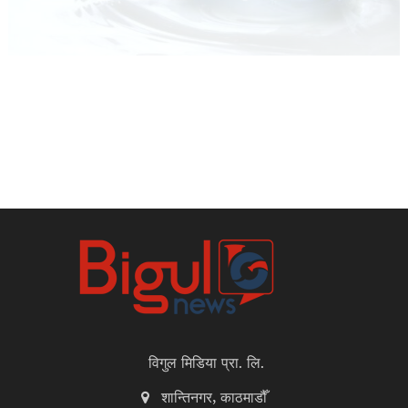
विगुल मिडिया प्रा. लि.
शान्तिनगर, काठमाडौँ