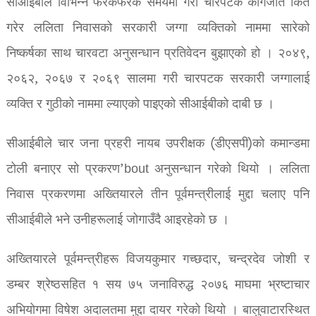
सीआईबीले विभिन्न फरकफरक समयमा गरी चारपटक कागजात किर्ते
गरेर ललिता निवासको सरकारी जग्गा व्यक्तिको नाममा सारेको
निष्कर्षका साथ चारवटा अनुसन्धान प्रतिवेदन बुझाएको हो । २०४९,
२०६२, २०६७ र २०६९ सालमा गरी चारपटक सरकारी जग्गालाई
व्यक्ति र गुठीको नाममा ल्याएको पाइएको सीआईबीको दाबी छ ।
सीआईबीले चार जना प्रहरी नायब उपरीक्षक (डीएसपी)को कमान्डमा
टोली बनाएर सो प्रकरण’bout अनुसन्धान गरेको थियो । ललिता
निवास प्रकरणमा अख्तियारले तीन पूर्वमन्त्रीलाई मुद्दा चलाए पनि
सीआईबीले भने उनीहरूलाई जोगाउँदै आइरहेको छ ।
अख्तियारले पूर्वमन्त्रीहरू विजयकुमार गच्छदार, चन्द्रदेव जोशी र
डम्बर श्रेष्ठसहित १ सय ७५ जनाविरुद्ध २०७६ माघमा भ्रष्टाचार
अभियोगमा विषेश अदालतमा मुद्दा दायर गरेको थियो । बालुवाटारस्थित