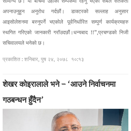
सामान्य छ। यो बीचमा उहाँको सम्पर्कमा रहनु भएका सबैले सतर्कता
अपनाउनुहुन अनुरोध गर्दछौं। डाक्टरको सल्लाह अनुसार
आइसोलेशनमा बस्नुपर्ने भएकोले पूर्वनिर्धारित सम्पुर्ण कार्यक्रमहरु
स्थगित गरिएको जानकारी गरॉउदछौं।धन्यबाद !!”,प्रचण्डको निजी
सचिवालयले भनेको छ।
प्रकाशित : शनिबार, पुष २४, २०७८
१०:१३
शेखर कोइरालाले भने – ‘आउने निर्वाचनमा
गठबन्धन हुँदैन’