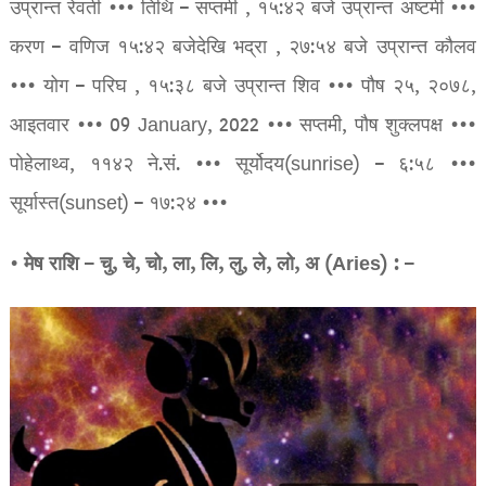
उप्रान्त रेवती ••• तिथि – सप्तमी , १५:४२ बजे उप्रान्त अष्टमी •••
करण – वणिज १५:४२ बजेदेखि भद्रा , २७:५४ बजे उप्रान्त कौलव
••• योग – परिघ , १५:३८ बजे उप्रान्त शिव ••• पौष २५, २०७८,
आइतवार ••• 09 January, 2022 ••• सप्तमी, पौष शुक्लपक्ष •••
पोहेलाथ्व, ११४२ ने.सं. ••• सूर्योदय(sunrise) – ६:५८ •••
सूर्यास्त(sunset) – १७:२४ •••
• मेष राशि – चु, चे, चो, ला, लि, लु, ले, लो, अ (Aries) : –