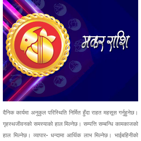
दैनिक कार्यमा अनुकुल परिस्थिति निर्मित हुँदा राहत महसूस गर्नुहुनेछ।
गृहस्थजीवनको समस्याको हाल मिल्नेछ। सम्पत्ति सम्बन्धि कामकाजको
हाल मिल्नेछ। व्यापार- धन्दामा आर्थिक लाभ मिल्नेछ। भाईबहिनीको