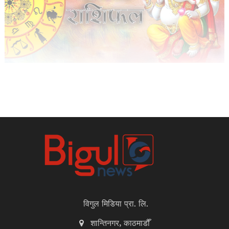
विगुल मिडिया प्रा. लि.
शान्तिनगर, काठमाडौँ