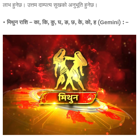
लाभ हुनेछ। उत्तम दाम्पत्य सुखको अनुभूति हुनेछ।
• मिथुन राशि – का, कि, कु, घ, ङ, छ, के, को, ह (Gemini) : –