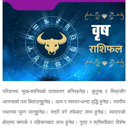
परिवारमा सुख-शान्तिको वातावरण बनिरहनेछ। कुटुम्ब र मित्रसँग
आनन्दको पल बिताउनुहुनेछ। आय र व्यापार-धन्दा वृद्धि हुनेछ। रमणीय
स्थानमा घुम्न जानुहुनेछ। स्त्री वर्ग तर्फबाट लाभ हुनेछ। व्यापारको
क्षेत्रमा सम्पर्क र पहिचानबाट लाभ हुनेछ। पुत्र र श्रीमतीबाट विशेष