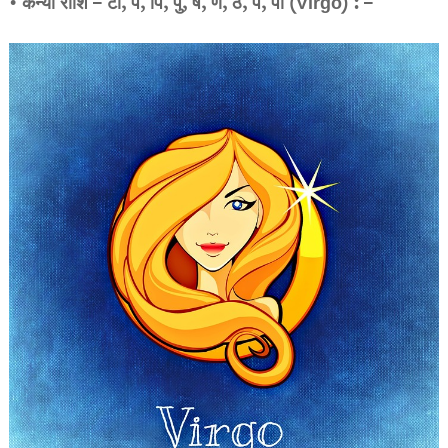
• कन्या राशि – टो, प, पि, पु, ष, ण, ठ, पे, पो (Virgo) : –