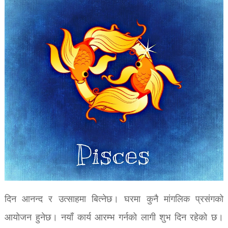
दिन आनन्द र उत्साहमा बित्नेछ। घरमा कुनै मांगलिक प्रसंगको
आयोजन हुनेछ। नयाँ कार्य आरम्भ गर्नको लागी शुभ दिन रहेको छ।