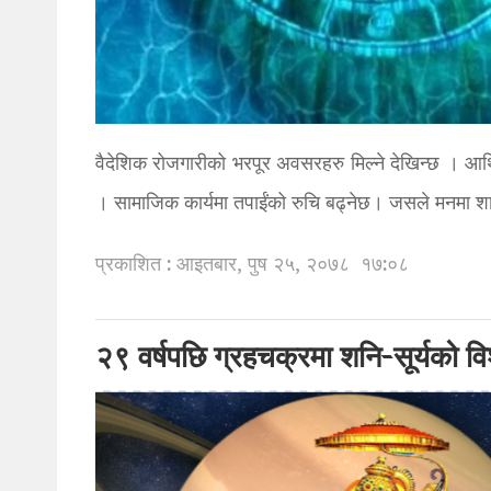
वैदेशिक रोजगारीको भरपूर अवसरहरु मिल्ने देखिन्छ । आ
। सामाजिक कार्यमा तपाईंको रुचि बढ्नेछ। जसले मनमा शा
प्रकाशित : आइतबार, पुष २५, २०७८
१७:०८
२९ वर्षपछि ग्रहचक्रमा शनि-सूर्यको व