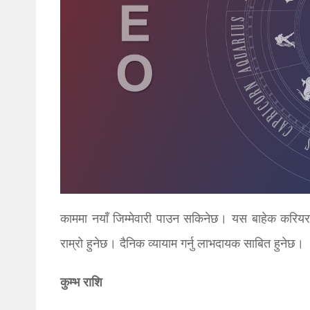
काममा नयाँ जिम्मेवारी पाउन सकिनेछ। यस बाहेक करियरमा 
राम्रो हुनेछ। दैनिक व्यायाम गर्नु लाभदायक साबित हुनेछ।
कुम्भ राशि