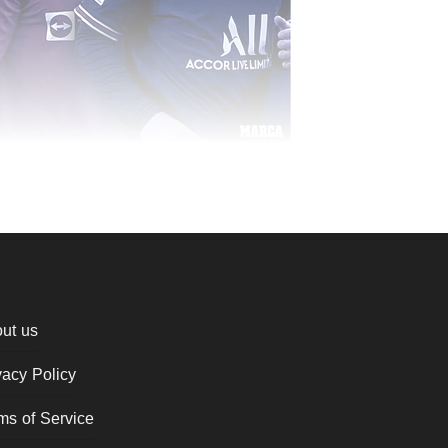
ut us
vacy Policy
ms of Service