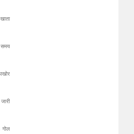
 खाता
ी समय
फाखोर
 जारी
१ गोल