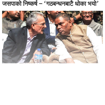
जसपाको निष्कर्ष – ‘गठबन्धनबाटै धोका भयो’