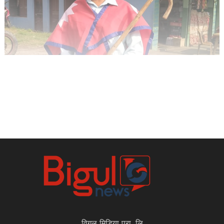
विगुल मिडिया प्रा. लि.