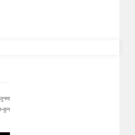
जुनमा
न-कुन