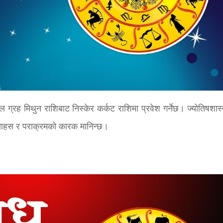
ल ग्रह मिथुन राशिबाट निस्केर कर्कट राशिमा प्रवेश गर्नेछ। ज्योतिषशास
 साहस र पराक्रमको कारक मानिन्छ।