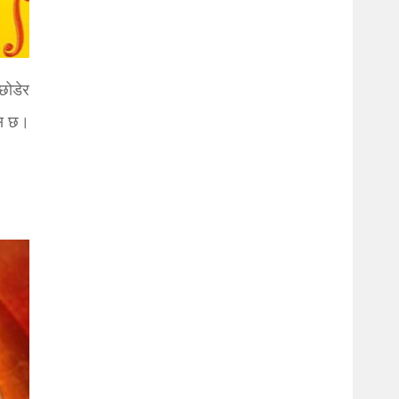
छोडेर
वास छ।