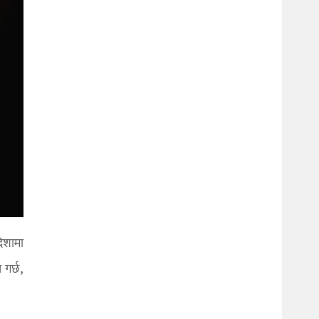
दिशामा
 गर्छ,