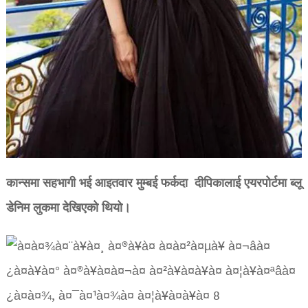
कान्समा सहभागी भई आइतवार मुम्बई फर्कदा दीप‍िकालाई एयरपोर्टमा ब्लू
डेन‍िम लुकमा देखिएको थियो।