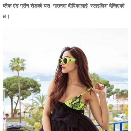
ब्लैक एंड ग्रीन शेडको यस गाउनमा दीपि‍कालाई स्टाइल‍िश देखिएको
छ।