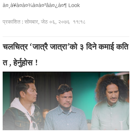
प्रकाशित : सोमबार, जेठ ०६, २०७६
११:१८
चलचित्र ‘जात्रै जात्रा’को ३ दिने कमाई कति
त , हेर्नुहोस !