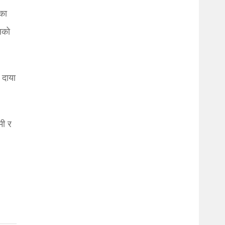
का
लको
 दाया
मी र