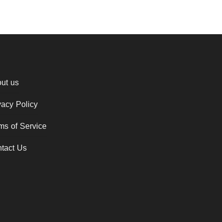
ut us
vacy Policy
ms of Service
tact Us