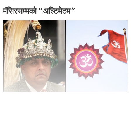
मंसिरसम्मको “अल्टिमेटम”