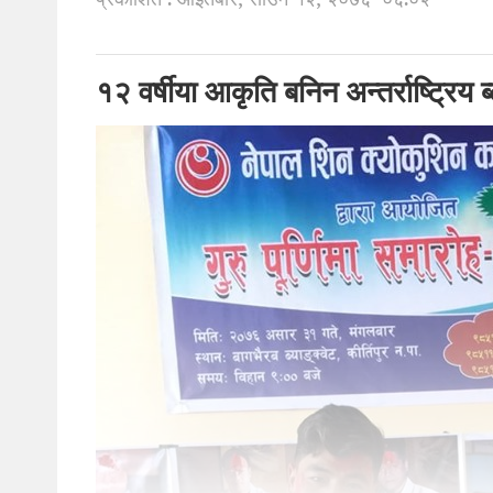
प्रकाशित : आइतबार, साउन १२, २०७६
०६:०२
१२ वर्षीया आकृति बनिन अन्तर्राष्ट्रिय ब