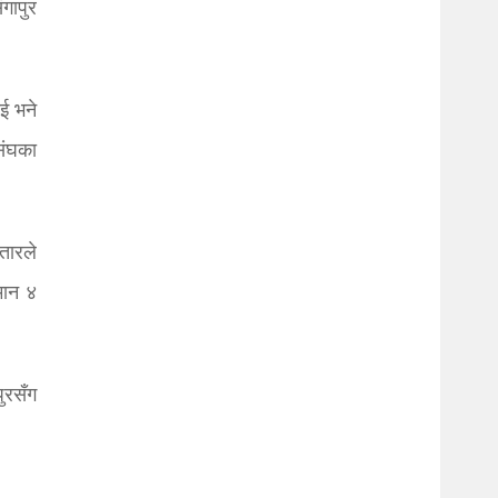
गापुर
ई भने
संघका
तारले
मान ४
ुरसँग