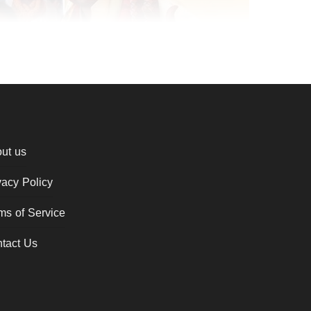
ut us
vacy Policy
ms of Service
tact Us