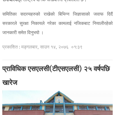
समाचारपत्र
राष्ट्रिय दैनिक अखबारमा प्रकाशित छ।
समितिका सदस्यहरुको राखेको बिभिन्न जिज्ञासाको जवाफ दिदैं
सरकारले सुरक्षा निकायले गरेका कामलाई नजिकबाट नियालीरहेको
जानकारी समेत दिनुभयो ।
प्रकाशित : मङ्गलबार, साउन १४, २०७६
०१:३९
प्राविधिक एसएलसी(टीएसएलसी) २५ वर्षपछि
खारेज