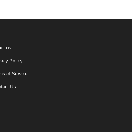
ut us
vacy Policy
ms of Service
tact Us