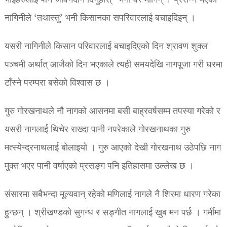
भाइहरुलाई पनि जीवनदान दिनुहोस्” भनी वर मागिन् । प्रसन्न भएकी
नागिनीले ‘तथास्तु’ भनी किसानका सपरिवारलाई बचाइदिइन् ।
यसरी नागिनीले किसान परिवारलाई बचाइदिएको दिन श्रावण शुक्ल
पञ्चमी अर्थात् आजैको दिन भएकाले त्यही समयदेखि नागपूजा गरी घरमा
टाँस्ने परम्परा बसेको विश्वास छ ।
गुरु गोरखनाथले नौ नागको आसनमा बसी बाह्रवर्षसम्म तपस्या गरेको र
यसरी नागलाई थिचेर राख्दा पानी नपरेकाले गोरखनाथका गुरु
मत्स्येन्द्रनाथलाई बोलाइयो । गुरु आएको देखी गोरखनाथ उठेपछि नाग
मुक्त भएर पानी वर्षाएको प्रसङ्ग पनि इतिहासमा उल्लेख छ ।
संसारमा सबैभन्दा मूल्यवान् रहेको मणिलाई नागले नै शिरमा धारण गरेका
हुन्छन् । श्रीखण्डको सुगन्ध र सङ्गीत नागलाई खुब मन पर्छ । गर्मीमा