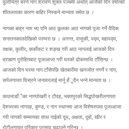
दुलोभित्र बस्ने नाग श्रावण शुक्ल पञ्चमी अर्थात् आजैको दिन वर्षात्को
शीतलताका कारण बाहिर निस्कने मान्यता समेत छ ।
नागका बाह्र नाम भए पनि आठ कूलका आठ नागको पूजा गर्ने वैदिक
सनातनकालदेखिको परम्परा छ । अनन्त, वासुकी, पद्म, महापद्म,
तक्षक, कुलीर, कर्काेकट र शङ्ख गरी आठ नागलाई आजको दिन
ब्राह्मण पुरोहितबाट पूजाआजा गरी घरको ढोकामाथि टाँसिन्छ ।
आजको दिन घरमा नाग टाँसेपछि खेतबारीमा खनजोत नगर्ने र नाग,
सर्पलगायत घिस्रने जनावरलाई मार्नु हँुदैन भन्ने मान्यता छ ।
काठमाडाँैका नागपोखरी र टौदह, भक्तपुरको सिद्धपोखरीलगायत
देशभरका नागदह, कुण्ड, र नाग स्थानमा आज विशेषरुपमा पूजाआजा
गरी नागको सम्मानका साथ गाईको दूध, अक्षता, दूबो, खीर र
रोटीलगायत परिकार प्रसाद चढाउने गरिन्छ ।