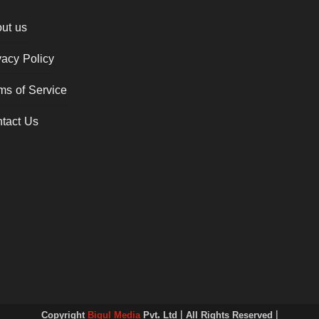
ut us
vacy Policy
ms of Service
tact Us
Copyright
Bigul Media
Pvt. Ltd | All Rights Reserved |