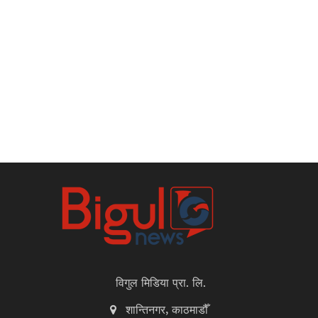
विगुल मिडिया प्रा. लि.
शान्तिनगर, काठमाडौँ