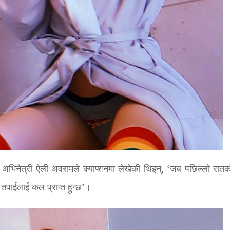
 अभिनेत्री ऐली अवरामले क्याप्शनमा लेखेकी थिइन्, ‘जब पछिल्लो रातक
तपाईलाई कल प्राप्त हुन्छ’।