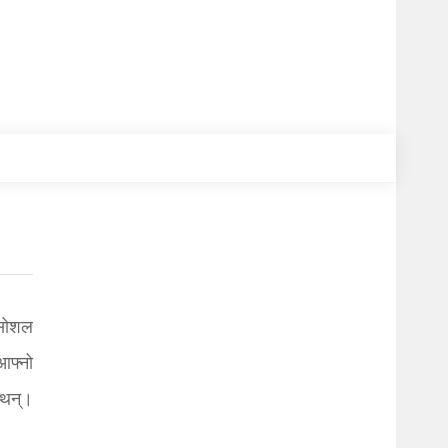
 सोशल
आफ्नो
थिन्।