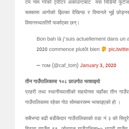
टम नाम गरेको ट्वीटर अकाउन्टबाट यस भिडियो फुटेज सा
चक्कामा आगोको झिल्का देखिन्छ र विमानले भुई छोड्
विमानस्थलतिरै फर्काएका छन्।
Bon bah là j’suis actuellement dans un 
2020 commence plutôt bien
pic.twit
— том (@caf_tom)
January 3, 2020
तीन गाउँपालिकामा १०८ छाउगोठ भत्काइयो
प्रहरी तथा स्थानीयवासीको सहयोगमा यहाँका तीन गाउँ
गाउँपालिकामा रहेका गोठ सोमबारसम्म भत्काइएको हो ।
सबैभन्दा बढी बडीकेदार गाउँपालिकाको वडा नं ३ को सिदुर