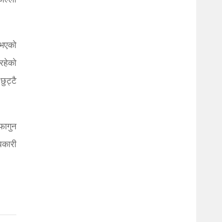
िल्ला
नभएको
रहेको
ुट्टै
फागुन
िकारी