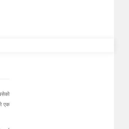
खसेको
को एक