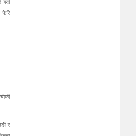
गर्दा
 फेरि
ीचौकी
ेडी र