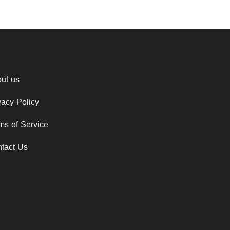
ut us
vacy Policy
ms of Service
tact Us