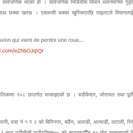
र्वजनिक भएको हो । सार्वजनिक भिडियोमा विमान धावनमार्गमा गुड्दै 
नसाथ छक्क खस्छ । एक्कासी चक्का खुस्किएपछि पाइलटले विमानलाई
avion qui vient de perdre une roue…
ter.com/eZhbOJqIQr
पालिकामा १०८ छाउगोठ भत्काइएको छ । बडीकेदार, जोरायल तथा पूर्व
ेपानी, वडा नं १ र २ को बिपिनगर, बर्छैन, अलाडी, अल्याडी, लटाली, रिस