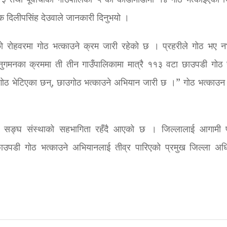
ा ३ तथा पूर्वीचौकी गाउँपालिका–५ को काडामाडौँमा १४ गोठ भत्काइएको ज
्षक दिलीपसिंह देउवाले जानकारी दिनुभयो ।
को रोहवरमा गोठ भत्काउने क्रम जारी रहेको छ । प्रहरीले गोठ भए 
ुगमनका क्रममा ती तीन गाउँपालिकामा मात्रै ११३ वटा छाउपडी गोठ 
गोठ भेटिएका छन्, छाउगोठ भत्काउने अभियान जारी छ ।” गोठ भत्काउन छ
्न सङ्घ संस्थाको सहभागिता रहँदै आएको छ । जिल्लालाई आगामी 
 छाउपडी गोठ भत्काउने अभियानलाई तीव्र पारिएको प्रमुख जिल्ला अध