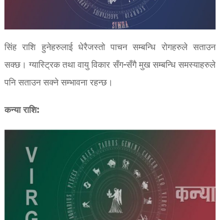
सिंह राशि हुनेहरुलाई धेरैजस्तो पाचन सम्बन्धि रोगहरुले सताउन
सक्छ। ग्यास्ट्रिक तथा वायु विकार सँग-सँगै मुख सम्बन्धि समस्याहरुले
पनि सताउन सक्ने सम्भावना रहन्छ।
कन्या राशि: