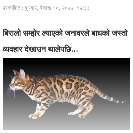
प्रकाशित : बुधबार, बैशाख १०, २०७७
१२:३३
बिरालो सम्झेर ल्याएको जनावरले बाघको जस्तो
व्यवहार देखाउन थालेपछि…