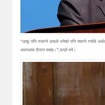
“आफू पनि नजान्ने अरूले भनेको पनि नमान्ने गर्नाले अ
अवस्थामा लैजान सक्छ।”,उनले भने।