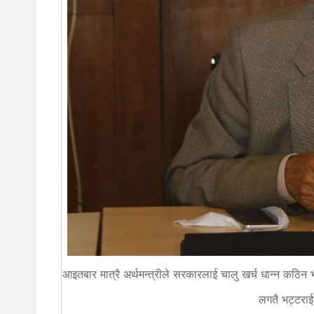
आइतबार मात्रै अर्थमन्त्रीले सरकारलाई चालु खर्च धान्न कठिन
लगतै भट्टराई