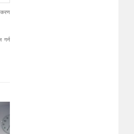
जीकरण
 गर्न