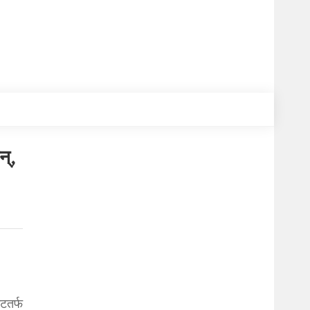
न्,
टतर्फ