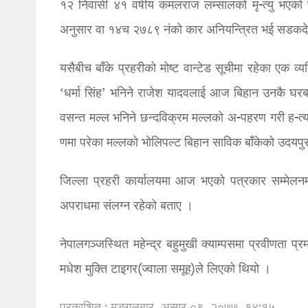
१२ निवासी ४१ वर्षीय कमलराज लम्सालको मृ-त्यु भएको प
अनुसार वा १४च २७८९ नंको कार अनियन्त्रित भई सडकदेखि
यसैबीच बाँके प्रहरीको मोष्ट वान्टेड सूचीमा रहेका एक 
‘धर्मा सिंह’ भनिने राजेश यादवलाई आज बिहान उनकै घरब
वसन्त मल्ल भनिने छन्दविक्रम मल्लको अ-पहरण गरी ह-त्
णमा परेका मल्लको भोलिपल्ट बिहान साविक बाँकेको उदयप
जिल्ला प्रहरी कार्यालयमा आज भएको पत्रकार सम्मेलनमा
अपराधमा संलग्न रहेको बताए ।
नेपालगञ्जस्थित महेन्द्र बहुमुखी क्याम्पसमा प्रवीणता प
मधेश मुक्ति टाइगर(ज्वाला समूह)ले लिएको थियो ।