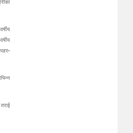
हरीका
र्षीय
र्षीय
-पहर-
भिन्न
 तराई