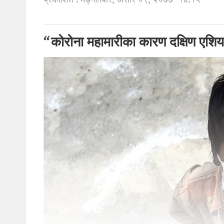
प्रकाशित : मङ्गलबार, असार ०९, २०७७
१४:१५
“कोरोना महामारीका कारण दक्षिण एशिय