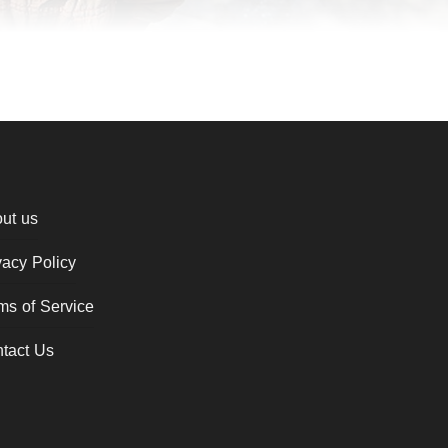
ut us
vacy Policy
ms of Service
tact Us