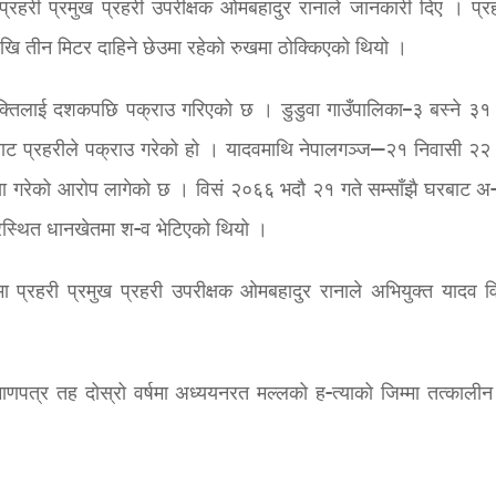
्रहरी प्रमुख प्रहरी उपरीक्षक ओमबहादुर रानाले जानकारी दिए । प्र
 तीन मिटर दाहिने छेउमा रहेको रुखमा ठोक्किएको थियो ।
व्यक्तिलाई दशकपछि पक्राउ गरिएको छ । डुडुवा गाउँपालिका–३ बस्ने ३१ व
ाट प्रहरीले पक्राउ गरेको हो । यादवमाथि नेपालगञ्ज—२१ निवासी २२ व
या गरेको आरोप लागेको छ । विसं २०६६ भदौ २१ गते सम्साँझै घरबाट अ
ुरस्थित धानखेतमा श-व भेटिएको थियो ।
 प्रहरी प्रमुख प्रहरी उपरीक्षक ओमबहादुर रानाले अभियुक्त यादव वि
्रमाणपत्र तह दोस्रो वर्षमा अध्ययनरत मल्लको ह-त्याको जिम्मा तत्कालीन