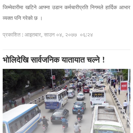
जिम्मेवारीमा खटिने आफ्ना उडान कर्मचारीप्रति निगमले हार्दिक आभार
व्यक्त पनि गरेको छ ।
प्रकाशित : आइतबार, साउन ०४, २०७७
०६:२४
भोलिदेखि सार्वजनिक यातायात चल्ने !