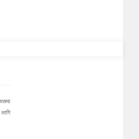
 यसमा
ो लागि