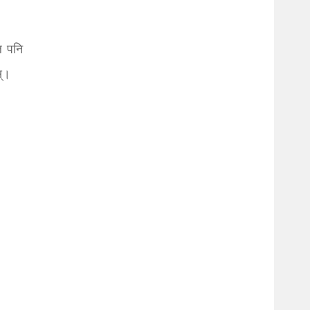
ल पनि
स्।