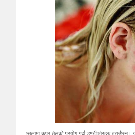
छालामा कपुर तेलको प्रयोग गर्दा डण्डीफोरहरु हराउँछन्। 