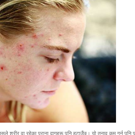
यसले शरीर वा रहेका पुराना दागहरू पनि हटाउँछ। यो तनाव कम गर्न पनि प