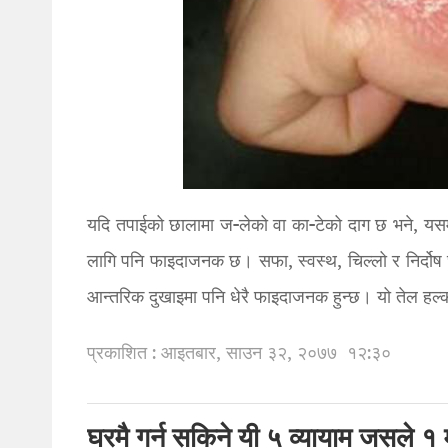
यदि तपाईको छालामा ज-लेको वा का-टेको दाग छ भने, यसम
लागि पनि फाइदाजनक छ। सफा, स्वस्थ, चिल्लो र निर्दोष
आन्तरिक दुखाइमा पनि धेरै फाइदाजनक हुन्छ। यो तेल हल्
प्रकाशित : आइतबार, साउन ३२, २०७७
१२:३०
घरमै गर्न सकिने यी ५ व्यायाम जसले १ म