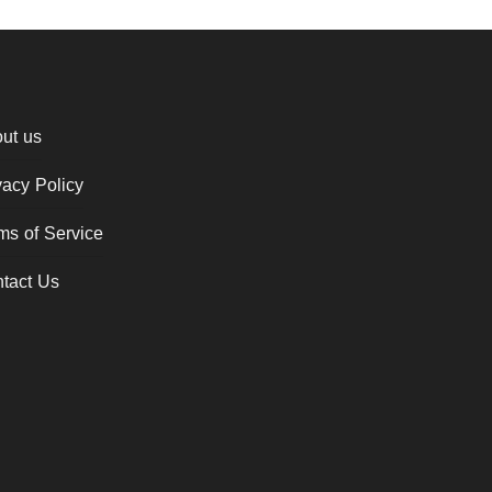
ut us
vacy Policy
ms of Service
tact Us