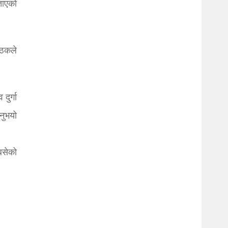
ताएको
ैठकले
दुर्गा
नुभयो
 बसेको