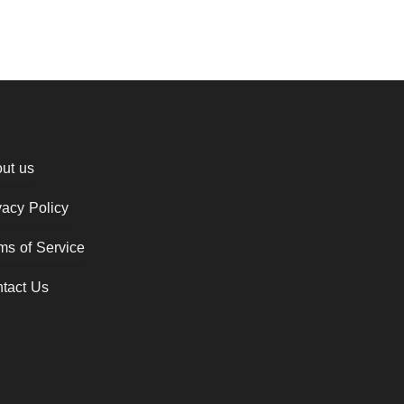
ut us
vacy Policy
ms of Service
tact Us