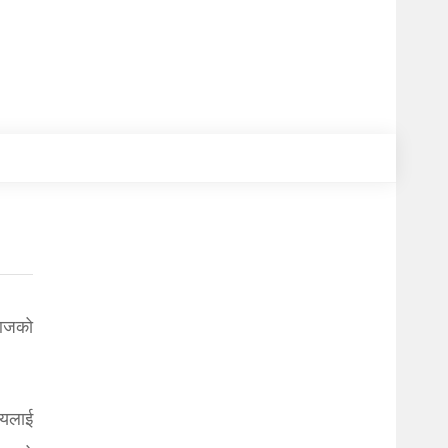
 आजको
्यलाई