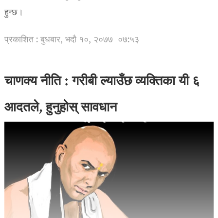
हुन्छ।
प्रकाशित : बुधबार, भदौ १०, २०७७
०७:५३
चाणक्य नीति : गरीबी ल्याउँछ व्यक्तिका यी ६
आदतले, हुनुहोस् सावधान