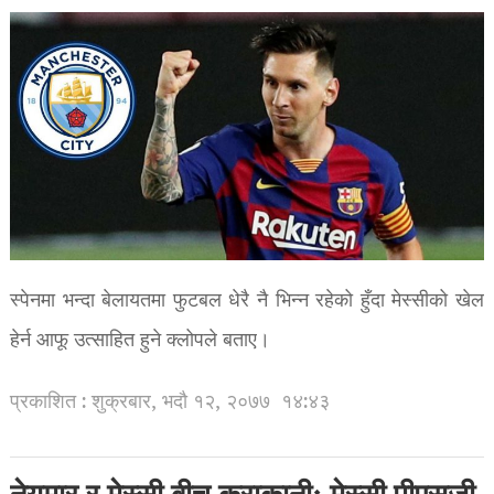
स्पेनमा भन्दा बेलायतमा फुटबल धेरै नै भिन्न रहेको हुँदा मेस्सीको खेल
हेर्न आफू उत्साहित हुने क्लोपले बताए।
प्रकाशित : शुक्रबार, भदौ १२, २०७७
१४:४३