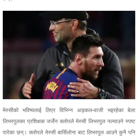
मेस्सीको भविष्यलाई लिएर विभिन्न अड्कल-वाजी भइरहेका बेला
लिभरपुलका प्रशिक्षक जर्जेन क्लोपले मेस्सी लिभरपुल नल्याउने स्पष्ट
पारेका छन्। क्लोपले मेस्सी बार्सिलोना बाट लिभरपुल आउने कुनै पनि