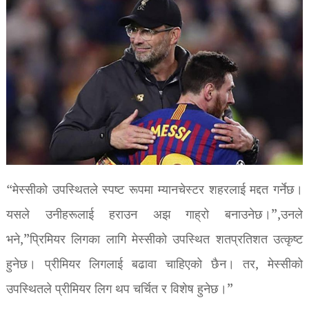
“मेस्सीको उपस्थितले स्पष्ट रूपमा म्यानचेस्टर शहरलाई मद्दत गर्नेछ।
यसले उनीहरूलाई हराउन अझ गाह्रो बनाउनेछ।”,उनले
भने,”प्रिमियर लिगका लागि मेस्सीको उपस्थित शतप्रतिशत उत्कृष्ट
हुनेछ। प्रीमियर लिगलाई बढावा चाहिएको छैन। तर, मेस्सीको
उपस्थितले प्रीमियर लिग थप चर्चित र विशेष हुनेछ।”