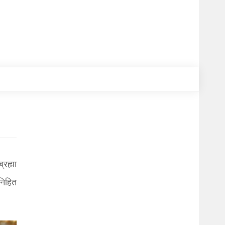
्रह्मा
निहित