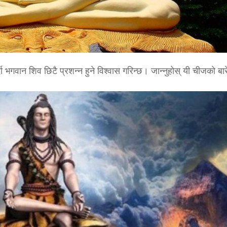
 भगवान शिव छिटै प्रशन्न हुने विश्वास गरिन्छ। जान्नुहोस् यी चीजको बा