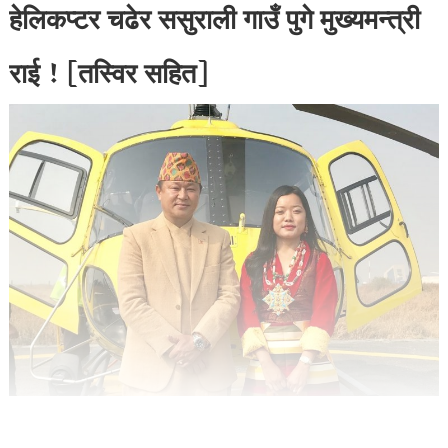
हेलिकप्टर चढेर ससुराली गाउँ पुगे मुख्यमन्त्री
राई ! [तस्विर सहित]