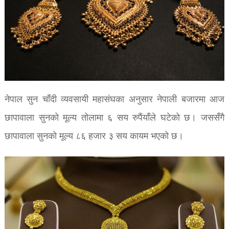
नेपाल सुन चाँदी व्यवसायी महासंघका अनुसार नेपाली बजारमा आज
छापावाला सुनको मूल्य तोलामा ६ सय रुपैंयाँले घटेको छ। जससँगै
छापावाला सुनको मूल्य ८६ हजार ३ सय कायम भएको छ।