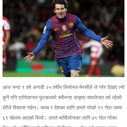
आज भन्दा ९ वर्ष अगाडी २५ वर्षीय लियोनल मेस्सीले जे गरेर देखाए त्यो
कुनै पनि प्रोफेशनल फुटबलको सबैभन्दा उत्कृष्ट क्यालेन्डर वर्ष रहेको
धेरैले विश्वास गर्छन्। क्लब र देशका लागि उनले गरेको ९१ गोल जम्मा
६९ खेलमा आएको थियो। उनले बार्सिलोनाका लागि ७९ गोल गरेका