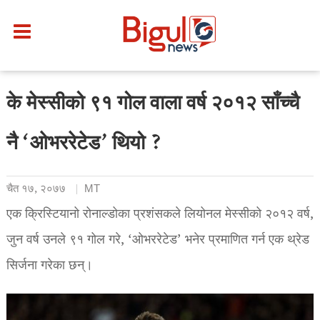
के मेस्सीको ९१ गोल वाला वर्ष २०१२ साँच्चै
नै ‘ओभररेटेड’ थियो ?
चैत १७, २०७७
MT
एक क्रिस्टियानो रोनाल्डोका प्रशंसकले लियोनल मेस्सीको २०१२ वर्ष,
जुन वर्ष उनले ९१ गोल गरे, ‘ओभररेटेड’ भनेर प्रमाणित गर्न एक थ्रेड
सिर्जना गरेका छन्।