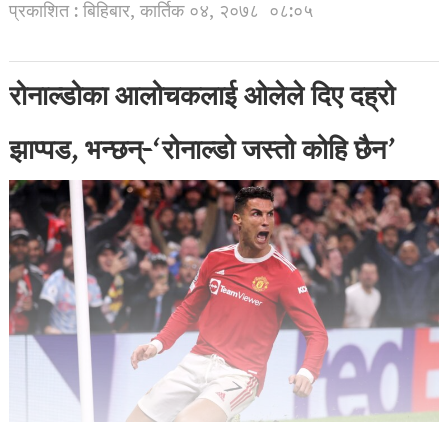
प्रकाशित : बिहिबार, कार्तिक ०४, २०७८
०८:०५
रोनाल्डोका आलोचकलाई ओलेले दिए दह्रो
झाप्पड, भन्छन्-‘रोनाल्डो जस्तो कोहि छैन’