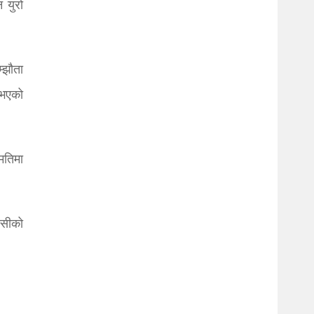
 युरो
्झौता
 भएको
मतिमा
्सीको