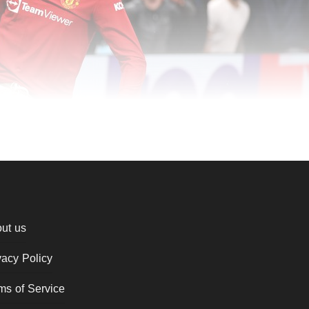
ut us
vacy Policy
ms of Service