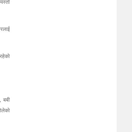
यस्तो
एरलाई
रहेको
, बबी
ओलेको