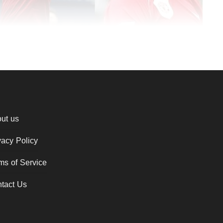
ut us
vacy Policy
ms of Service
tact Us