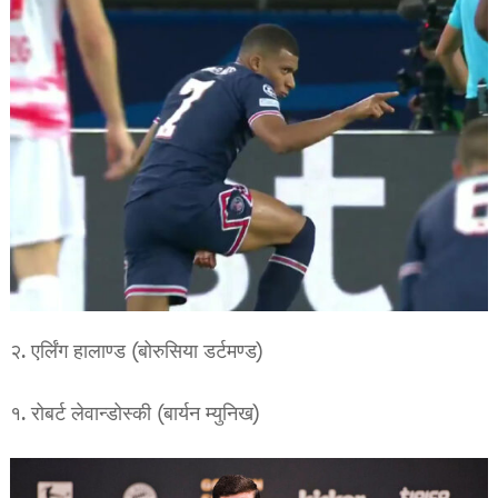
२. एर्लिंग हालाण्ड (बोरुसिया डर्टमण्ड)
१. रोबर्ट लेवान्डोस्की (बार्यन म्युनिख)