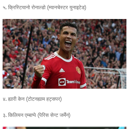
५. क्रिस्टियानो रोनाल्डो (म्यानचेस्टर युनाइटेड)
४. ह्यारी केन (टोटनह्याम हट्सपर)
३. किलियन एम्बाप्पे (पेरिस सेन्ट जर्मेन)