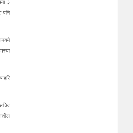
्या ३
ए पनि
समयमै
मस्या
्णहरि
थसचिव
दनशील