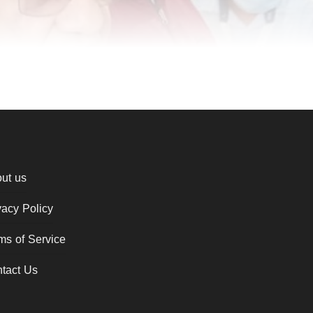
ut us
vacy Policy
ms of Service
tact Us