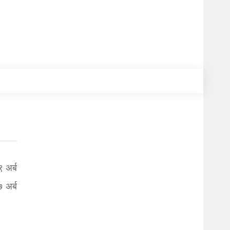
 अर्ब
 अर्ब