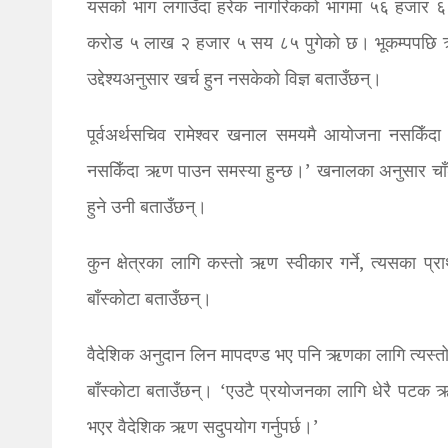
यसको भाग लगाउँदा हरेक नागरिकको भागमा ५६ हजार ६ सय
करोड ५ लाख २ हजार ५ सय ८५ पुगेको छ। भूकम्पपछि 
उद्देश्यअनुसार खर्च हुन नसकेको विज्ञ बताउँछन्।
पूर्वअर्थसचिव रामेश्वर खनाल समयमै आयोजना नसकिँदा 
नसकिँदा ऋण पाउन समस्या हुन्छ।’ खनालका अनुसार चाँडै 
हुने उनी बताउँछन्।
कुन क्षेत्रका लागि कस्तो ऋण स्वीकार गर्ने, त्यसका प्र
बाँस्कोटा बताउँछन्।
वैदेशिक अनुदान लिन मापदण्ड भए पनि ऋणका लागि त्यस्तो व
बाँस्कोटा बताउँछन्। ‘एउटै प्रयोजनका लागि धेरै पटक ऋण
भएर वैदेशिक ऋण सदुपयोग गर्नुपर्छ।’