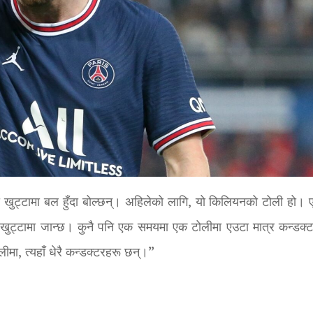
उनी खुट्टामा बल हुँदा बोल्छन्। अहिलेको लागि, यो किलियनको टोली हो। एम्
खुट्टामा जान्छ। कुनै पनि एक समयमा एक टोलीमा एउटा मात्र कन्डक्ट
ीमा, त्यहाँ धेरै कन्डक्टरहरू छन्।”