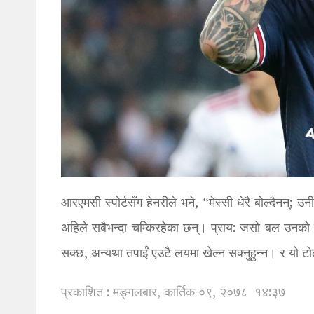
आरएमसी स्पोर्टसँग हेनरीले भने, “मेस्सी धेरै बोल्दैनन्; 
अहिले सबैभन्दा चम्किरहेका छन्। प्राय: जसो बल उनको 
सक्छ, अन्यथा तपाईं एउटै लयमा खेल्न सक्नुहुन्न। र यो टोल
प्रकाशित : मङ्गलबार, कार्तिक ०९, २०७८
१४:३७