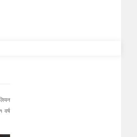
िलियन
 वर्ष