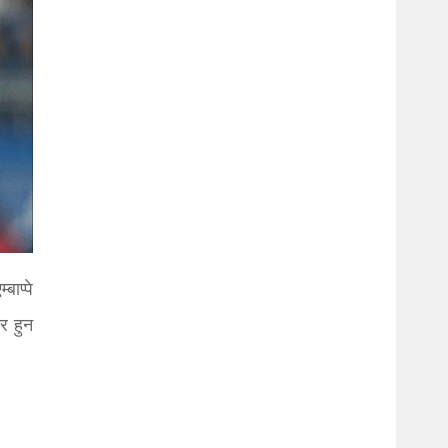
बाप्पे
र हुन