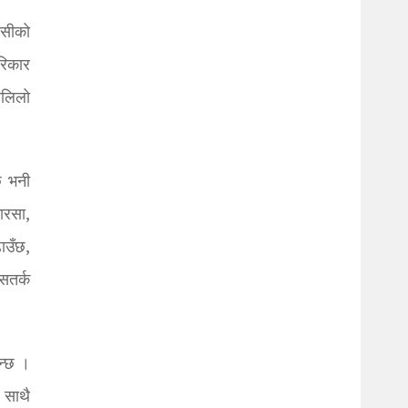
ेसीको
रिकार
झोलिलो
छ भनी
नारसा,
ाउँछ,
सतर्क
ुन्छ ।
ा साथै