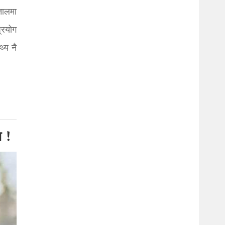
तालमा
्रयोग
्य नै
य !