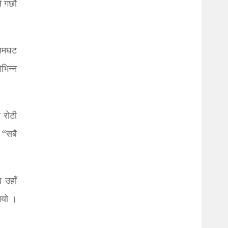
र्छौँ
 जमघट
भिन्न
 रोटी
, “सबै
 उहाँ
भयो ।