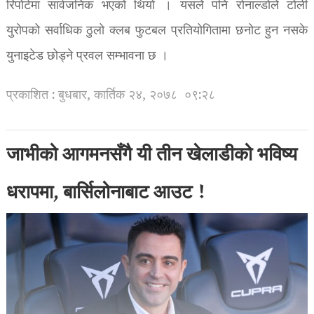
रिपोर्टमा सार्वजनिक भएको थियो । यसले पनि रोनाल्डोले टोली
युरोपको सर्वाधिक ठुलो क्लब फुटबल प्रतियोगितामा छनोट हुन नसके
युनाइटेड छोड्ने प्रवल सम्भावना छ ।
प्रकाशित : बुधबार, कार्तिक २४, २०७८
०९:२८
जाभीको आगमनसँगै यी तीन खेलाडीको भविष्य
धरापमा, बार्सिलोनाबाट आउट !