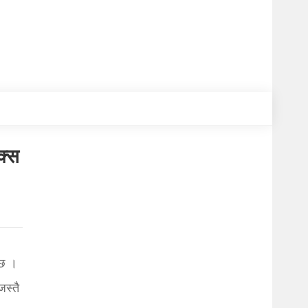
क्स
 छ ।
जस्तै