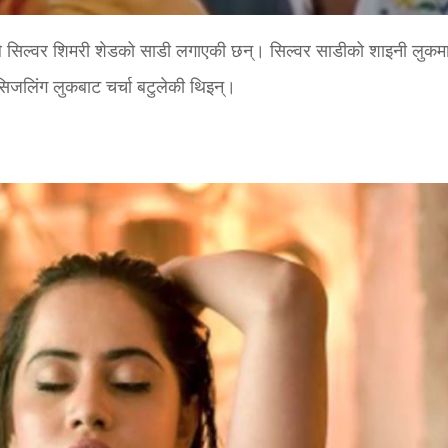
ैफले सिल्वर श‍िमरी शेडको साडी लगाएकी छन्। सिल्वर साडीको शाइनी लुक
जलिंग लुकबाट चर्चा बटुलेकी थिइन्।