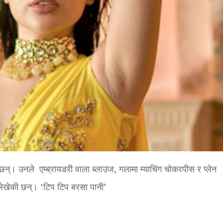
ी छन्। उनले एम्ब्रायडरी वाला ब्लाउज, गलामा म्याचिंग चोकरपीस र प्लेन
खेकी छन्। ‘ट‍िप ट‍िप बरसा पानी’