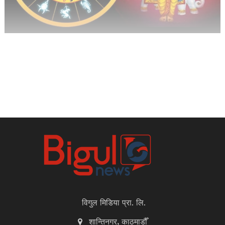
विगुल मिडिया प्रा. लि.
शान्तिनगर, काठमाडौँ